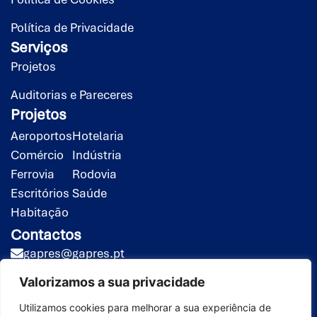
Política de Privacidade
Serviços
Projetos
Auditorias e Pareceres
Projetos
Aeroportos
Hotelaria
Comércio
Indústria
Ferrovia
Rodovia
Escritórios
Saúde
Habitação
Contactos
gapres@gapres.pt
(351) 218 453 020*
Valorizamos a sua privacidade
(351) 919 413 258**
*Chamada para rede fixa nacional
Utilizamos cookies para melhorar a sua experiência de