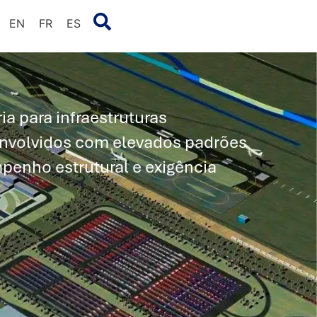
EN
FR
ES
ia para infraestruturas
envolvidos com elevados padrões
penho estrutural e exigência