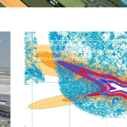
NAER – NOVO AEROPORTO, S.A. –
STUDY OF NOISE ANALYSIS OF THE
PORTELA AIRPORT, PORTELA