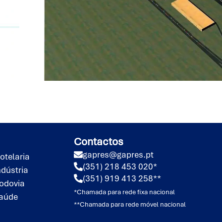
Contactos
gapres@gapres.pt
otelaria
(351) 218 453 020*
ndústria
(351) 919 413 258**
odovia
*Chamada para rede fixa nacional
aúde
**Chamada para rede móvel nacional