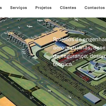
s
Serviços
Projetos
Clientes
Contactos
Projetos de engenhar
aeroportuárias, des
de segurança, desem
técnica.