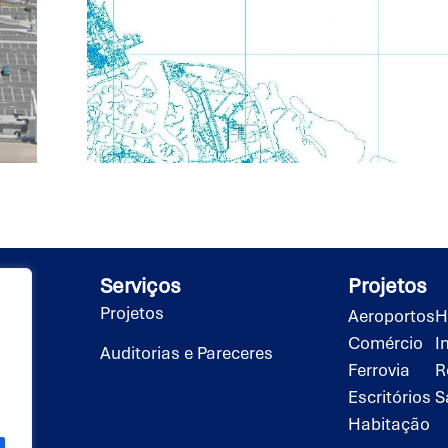
Serviços
Projetos
Projetos
Aeroportos
H
Comércio
I
Auditorias e Pareceres
Ferrovia
R
Escritórios
S
Habitação
dade