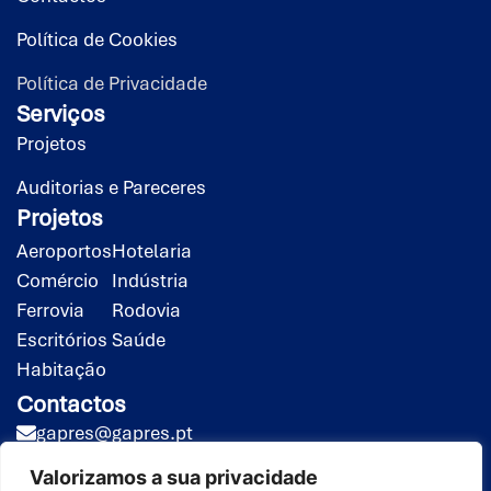
Política de Cookies
Política de Privacidade
Serviços
Projetos
Auditorias e Pareceres
Projetos
Aeroportos
Hotelaria
Comércio
Indústria
Ferrovia
Rodovia
Escritórios
Saúde
Habitação
Contactos
gapres@gapres.pt
(351) 218 453 020*
Valorizamos a sua privacidade
(351) 919 413 258**