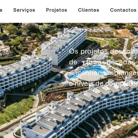
s
Serviços
Projetos
Clientes
Contactos
Os projetos desenvo
de cinco décadas
engenharia, abrangen
e níveis de complex