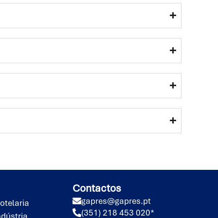
Contactos
gapres@gapres.pt
otelaria
(351) 218 453 020*
ndústria