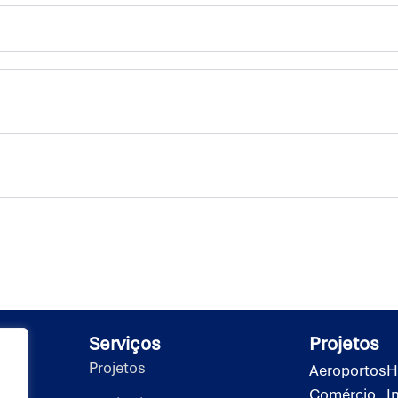
Serviços
Projetos
Projetos
Aeroportos
H
Comércio
I