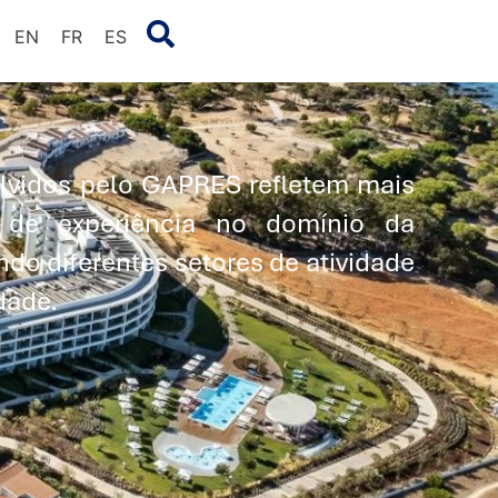
EN
FR
ES
lvidos pelo GAPRES refletem mais
 de experiência no domínio da
do diferentes setores de atividade
idade.