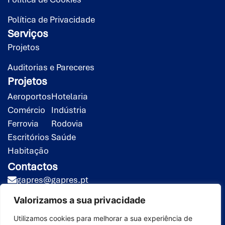
Política de Privacidade
Serviços
Projetos
Auditorias e Pareceres
Projetos
Aeroportos
Hotelaria
Comércio
Indústria
Ferrovia
Rodovia
Escritórios
Saúde
Habitação
Contactos
gapres@gapres.pt
(351) 218 453 020*
Valorizamos a sua privacidade
(351) 919 413 258**
*Chamada para rede fixa nacional
Utilizamos cookies para melhorar a sua experiência de