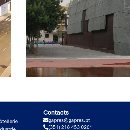
Contacts
gapres@gapres.pt
ôtellerie
(351) 218 453 020*
ndustrie