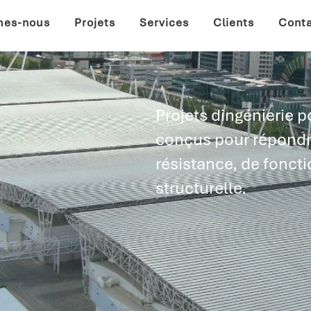
mes-nous
Projets
Services
Clients
Cont
Projets dingénierie po
conçus pour répondr
résistance, de fonct
structurelle.