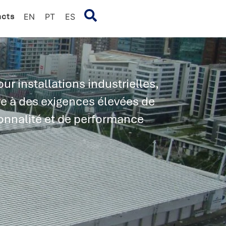
acts
EN
PT
ES
ur installations industrielles,
e à des exigences élevées de
ionnalité et de performance