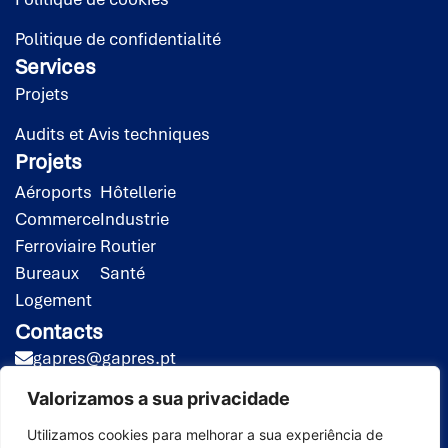
Politique de confidentialité
Services
Projets
Audits et Avis techniques
Projets
Aéroports
Hôtellerie
Commerce
Industrie
Ferroviaire
Routier
Bureaux
Santé
Logement
Contacts
gapres@gapres.pt
(351) 218 453 020*
Valorizamos a sua privacidade
(351) 919 413 258**
*Appel vers le réseau fixe national
Utilizamos cookies para melhorar a sua experiência de