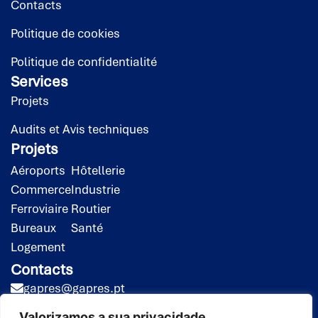
Contacts
Politique de cookies
Politique de confidentialité
Services
Projets
Audits et Avis techniques
Projets
Aéroports
Hôtellerie
Commerce
Industrie
Ferroviaire
Routier
Bureaux
Santé
Logement
Contacts
gapres@gapres.pt
(351) 218 453 020*
Valorizamos a sua privacidade