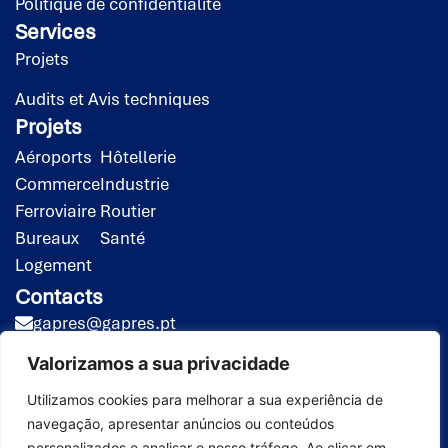
Politique de confidentialité
Services
Projets
Audits et Avis techniques
Projets
Aéroports
Hôtellerie
Commerce
Industrie
Ferroviaire
Routier
Bureaux
Santé
Logement
Contacts
gapres@gapres.pt
(351) 218 453 020*
Valorizamos a sua privacidade
(351) 919 413 258**
*Appel vers le réseau fixe national
Utilizamos cookies para melhorar a sua experiência de
navegação, apresentar anúncios ou conteúdos
**Appel vers le réseau mobile national
personalizados e analisar o nosso tráfego. Ao clicar em