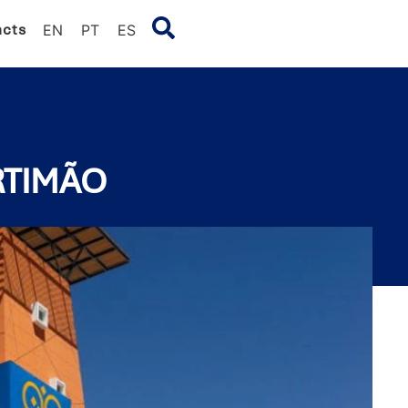
acts
EN
PT
ES
RTIMÃO