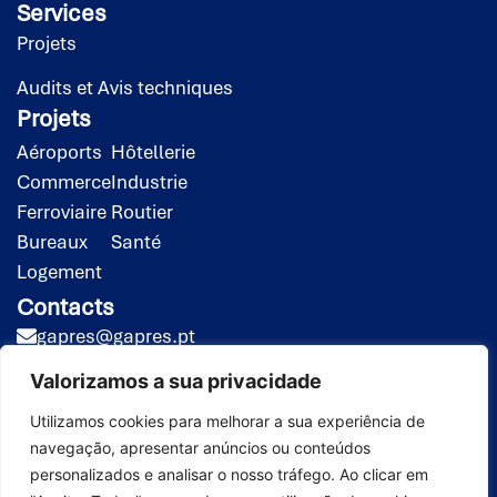
Services
Projets
Audits et Avis techniques
Projets
Aéroports
Hôtellerie
Commerce
Industrie
Ferroviaire
Routier
Bureaux
Santé
Logement
Contacts
gapres@gapres.pt
(351) 218 453 020*
Valorizamos a sua privacidade
(351) 919 413 258**
*Appel vers le réseau fixe national
Utilizamos cookies para melhorar a sua experiência de
navegação, apresentar anúncios ou conteúdos
**Appel vers le réseau mobile national
personalizados e analisar o nosso tráfego. Ao clicar em
GAPRES © 2026. Tous droits
Site développé par
SPOT