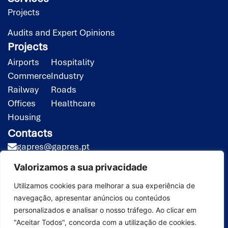
Projects
Audits and Expert Opinions
Projects
Airports
Hospitality
Commerce
Industry
Railway
Roads
Offices
Healthcare
Housing
Contacts
gapres@gapres.pt
(351) 218 453 020*
Valorizamos a sua privacidade
(351) 919 413 258**
*Call to the national fixed-line network
Utilizamos cookies para melhorar a sua experiência de
navegação, apresentar anúncios ou conteúdos
**Call to the national mobile network
personalizados e analisar o nosso tráfego. Ao clicar em
GAPRES © 2026. All rights
Website developed by
SPOT
"Aceitar Todos", concorda com a utilização de cookies.