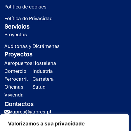
Política de cookies
Política de Privacidad
Servicios
Proyectos
Auditorías y Dictámenes
Proyectos
Aeropuertos
Hostelería
Comercio
Industria
Ferrocarril
Carretera
Oficinas
Salud
Vivienda
Contactos
gapres@gapres.pt
(351) 218 453 020*
Valorizamos a sua privacidade
(351) 919 413 258**