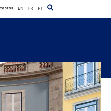
tactos
EN
FR
PT