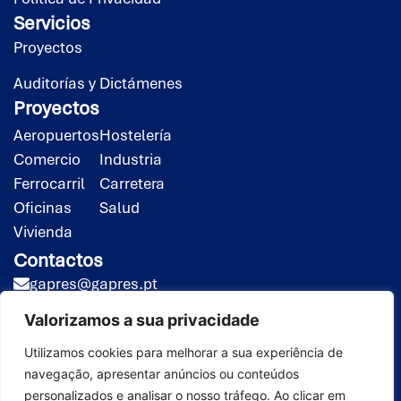
Servicios
Proyectos
Auditorías y Dictámenes
Proyectos
Aeropuertos
Hostelería
Comercio
Industria
Ferrocarril
Carretera
Oficinas
Salud
Vivienda
Contactos
gapres@gapres.pt
(351) 218 453 020*
Valorizamos a sua privacidade
(351) 919 413 258**
*Llamada a red fija nacional
Utilizamos cookies para melhorar a sua experiência de
navegação, apresentar anúncios ou conteúdos
**Llamada a red móvil nacional
personalizados e analisar o nosso tráfego. Ao clicar em