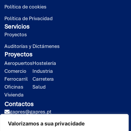
Política de cookies
Política de Privacidad
Servicios
Proyectos
Auditorías y Dictámenes
Proyectos
Aeropuertos
Hostelería
Comercio
Industria
Ferrocarril
Carretera
Oficinas
Salud
Vivienda
Contactos
gapres@gapres.pt
(351) 218 453 020*
Valorizamos a sua privacidade
(351) 919 413 258**